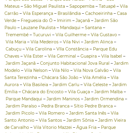
Mateus
–
São Miguel Paulista
–
Sapopemba
–
Tatuapé
–
Vila
Carrão
–
Vila Esperança
–
Brasilândia
–
Cachoeirinha
–
Casa
Verde
–
Freguesia do Ó
–
Imirim
–
Jaçanã
–
Jardim São
Paulo
–
Lauzane Paulista
–
Mandaqui
–
Santana
–
Tremembé
–
Tucuruvi
–
Vila Guilherme
–
Vila Gustavo
–
Vila Maria
–
Vila Medeiros
–
Vila Nivi
–
Jardim Alinca
–
Cabuçu
–
Vila Carolina
–
VIla Constância
–
Parque Edu
Chaves
–
Vila Ester
–
Vila Germinal
–
Guapira
–
Vila Isabel
–
Jardim Jaçanã
–
Conjunto Habitacional Jova Rural
–
Jardim
Modelo
–
Vila Nelson
–
Vila Nilo
–
Vila Nova Galvão
–
Vila
Santa Terezinha
–
Chácara São João
–
Vila Amélia
–
Vila
Aurora
–
Vila Basileia
–
Jardim Carlu
–
Vila Celeste
–
Jardim
Emília
–
Chácara do Encosto
–
Vila Guaça
–
Jardim Malba
–
Parque Mandaqui
–
Jardim Maninos
–
Jardim Ormendina
–
Jardim Paraíso
–
Pedra Branca
–
Sítio Pedre Branca
–
Jardim Picolo
–
Vila Romero
–
Jardim Santa Inês
–
Vila
Santo Antonio
–
Vila Santos
–
Jardim Sônia
–
Jardim Vieira
de Carvalho
–
Vila Vitorio Mazzei
–
Água Fria
–
Parque