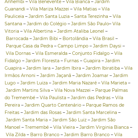
Anhembi
–
Vila Benevente
–
Vila Bianca
–
Jardim
Guanandi
–
Vila Mariza Mazzei
–
Vila Matias
–
Vila
Pauliceia
–
Jardim Santa Luzia
–
Santa Terezinha
–
Vila
Santana
–
Jardim do Colégio
–
Jardim São Paulo
–
Vila
Vitoria
–
Vila Albertina
–
Jardim Ataliba Leonel
–
Barrocada
–
Jardim Bibi
–
Bortolândia
–
Vila Brasil
–
Parque Casa da Pedra
–
Campo Limpo
–
Jardim Daysi
–
Vila Dornas
–
Vila Esmeralda
–
Conjunto Fidalgo
–
Vila
Fidalgo
–
Jardim Floresta
–
Furnas
–
Guapira
–
Jardim
Guapira
–
Jardim Iara
–
Jardim Ibira
–
Jardim Ibiratiba
–
Vila
Irmãos Arnoni
–
Jardim Jaçanã
–
Jardim Joamar
–
Jardim
Lugo
–
Jardim Luiza
–
Jardim Maria Nazaré
–
Vila Marieta
–
Jardim Martins Silva
–
Vila Nova Mazzei
–
Parque Palmas
do Tremembé
–
Vila Paulista
–
Jardim das Pedras
–
Vila
Pereira
–
Jardim Quarto Centenário
–
Parque Ramos de
Freitas
–
Jardim das Rosas
–
Jardim Santa Marcelina
–
Jardim Santa Maria
–
Jardim São Luiz
–
Jardim São
Manoel
–
Tremembé
–
Vila Vieira
–
Jardim Virginia Bianca
–
Vila Zilda
–
Barro Branco
–
Jardim Barro Branco
–
Vila