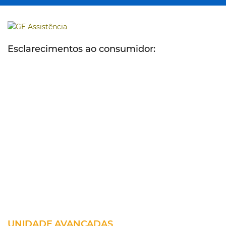
Esclarecimentos ao consumidor:
Não fazemos parte da relação dos Postos de Atendimento
Credenciados Autorizado GE. Nossos técnicos São
treinados e capacitados para atender o consumidor o mais
próximo possível do mesmo padrão de qualidade de
atendimento de uma Assistência Autorizada GE, utilizando
peças GE originais de fábrica, ferramentas especificas e
SAC - Central de Atendimento ao Cliente, com cobertura
em toda região metropolitana de São Paulo, como ao de
um Posto Credenciado Autorizado General Electric. Se o
seu eletrodoméstico GE, e estiverem fora do prazo de
garantia de fábrica, agende uma visita Técnica, teremos o
maior prazer em atendê-lo.
UNIDADE AVANÇADAS