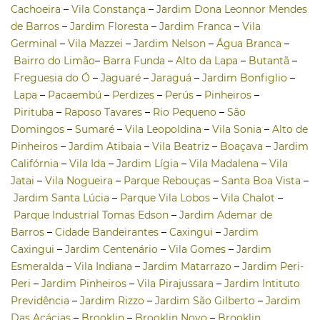
Cachoeira
–
Vila Constança
–
Jardim Dona Leonnor Mendes
de Barros
–
Jardim Floresta
–
Jardim Franca
–
Vila
Germinal
–
Vila Mazzei
–
Jardim Nelson
–
Água Branca
–
Bairro do Limão
–
Barra Funda
–
Alto da Lapa
–
Butantã
–
Freguesia do Ó
–
Jaguaré
–
Jaraguá
–
Jardim Bonfiglio
–
Lapa
–
Pacaembú
–
Perdizes
–
Perús
–
Pinheiros
–
Pirituba
–
Raposo Tavares
–
Rio Pequeno
–
São
Domingos
–
Sumaré
–
Vila Leopoldina
–
Vila Sonia
–
Alto de
Pinheiros
–
Jardim Atibaia
–
Vila Beatriz
–
Boaçava
–
Jardim
Califórnia
–
Vila Ida
–
Jardim Lígia
–
Vila Madalena
–
Vila
Jatai
–
Vila Nogueira
–
Parque Rebouças
–
Santa Boa Vista
–
Jardim Santa Lúcia
–
Parque Vila Lobos
–
Vila Chalot
–
Parque Industrial Tomas Edson
–
Jardim Ademar de
Barros
–
Cidade Bandeirantes
–
Caxingui
–
Jardim
Caxingui
–
Jardim Centenário
–
Vila Gomes
–
Jardim
Esmeralda
–
Vila Indiana
–
Jardim Matarrazo
–
Jardim Peri-
Peri
–
Jardim Pinheiros
–
Vila Pirajussara
–
Jardim Intituto
Previdência
–
Jardim Rizzo
–
Jardim São Gilberto
–
Jardim
Das Acácias
–
Brooklin
–
Brooklin Novo
–
Brooklin