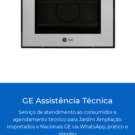
GE Assistência Técnica
Serviço de atendimento ao consumidor e
agendamento técnico para Jardim Ampliação.
Importados e Nacionais GE via WhatsApp, prático e
simples