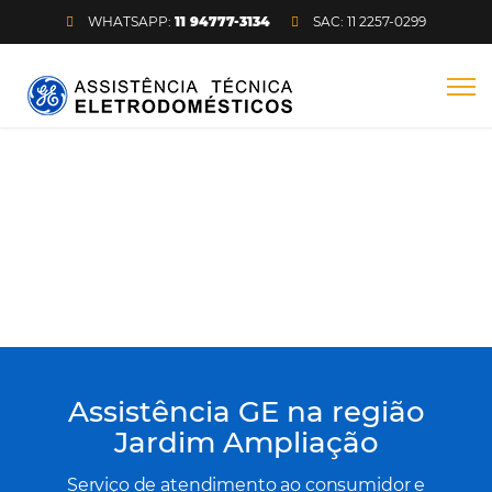
WHATSAPP:
11 94777-3134
SAC: 11 2257-0299
Assistência técnica na região
Jardim Ampliação para GE, GE
Profile e GE Monogram
Home
/
Centro
/
Norte
/
Sul
/
Leste
/
Oeste
Assistência GE na região
Jardim Ampliação
Serviço de atendimento ao consumidor e