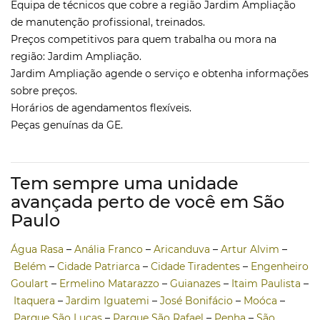
Equipa de técnicos que cobre a região Jardim Ampliação
de manutenção profissional, treinados.
Preços competitivos para quem trabalha ou mora na
região: Jardim Ampliação.
Jardim Ampliação agende o serviço e obtenha informações
sobre preços.
Horários de agendamentos flexíveis.
Peças genuínas da GE.
Tem sempre uma unidade
avançada perto de você em São
Paulo
Água Rasa
–
Anália Franco
–
Aricanduva
–
Artur Alvim
–
Belém
–
Cidade Patriarca
–
Cidade Tiradentes
–
Engenheiro
Goulart
–
Ermelino Matarazzo
–
Guianazes
–
Itaim Paulista
–
Itaquera
–
Jardim Iguatemi
–
José Bonifácio
–
Moóca
–
Parque São Lucas
–
Parque São Rafael
–
Penha
–
São