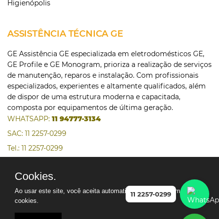
Higienópolis
ASSISTÊNCIA TÉCNICA GE
GE Assistência GE especializada em eletrodomésticos GE,
GE Profile e GE Monogram, prioriza a realização de serviços
de manutenção, reparos e instalação. Com profissionais
especializados, experientes e altamente qualificados, além
de dispor de uma estrutura moderna e capacitada,
composta por equipamentos de última geração.
WHATSAPP:
11 94777-3134
SAC: 11 2257-0299
Tel.: 11 2257-0299
Tel.: 11 3473-8899
Cookies.
Ao usar este site, você aceita automaticamente que usamos
11 2257-0299
cookies.