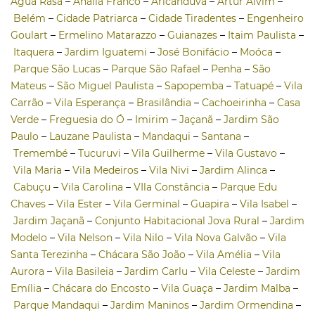
Água Rasa
–
Anália Franco
–
Aricanduva
–
Artur Alvim
–
Belém
–
Cidade Patriarca
–
Cidade Tiradentes
–
Engenheiro
Goulart
–
Ermelino Matarazzo
–
Guianazes
–
Itaim Paulista
–
Itaquera
–
Jardim Iguatemi
–
José Bonifácio
–
Moóca
–
Parque São Lucas
–
Parque São Rafael
–
Penha
–
São
Mateus
–
São Miguel Paulista
–
Sapopemba
–
Tatuapé
–
Vila
Carrão
–
Vila Esperança
–
Brasilândia
–
Cachoeirinha
–
Casa
Verde
–
Freguesia do Ó
–
Imirim
–
Jaçanã
–
Jardim São
Paulo
–
Lauzane Paulista
–
Mandaqui
–
Santana
–
Tremembé
–
Tucuruvi
–
Vila Guilherme
–
Vila Gustavo
–
Vila Maria
–
Vila Medeiros
–
Vila Nivi
–
Jardim Alinca
–
Cabuçu
–
Vila Carolina
–
VIla Constância
–
Parque Edu
Chaves
–
Vila Ester
–
Vila Germinal
–
Guapira
–
Vila Isabel
–
Jardim Jaçanã
–
Conjunto Habitacional Jova Rural
–
Jardim
Modelo
–
Vila Nelson
–
Vila Nilo
–
Vila Nova Galvão
–
Vila
Santa Terezinha
–
Chácara São João
–
Vila Amélia
–
Vila
Aurora
–
Vila Basileia
–
Jardim Carlu
–
Vila Celeste
–
Jardim
Emília
–
Chácara do Encosto
–
Vila Guaça
–
Jardim Malba
–
Parque Mandaqui
–
Jardim Maninos
–
Jardim Ormendina
–