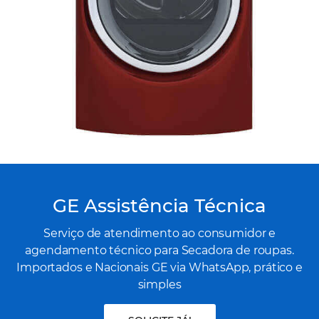
GE Assistência Técnica
Serviço de atendimento ao consumidor e
agendamento técnico para Secadora de roupas.
Importados e Nacionais GE via WhatsApp, prático e
simples