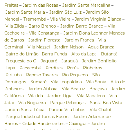
Freitas
–
Jardim das Rosas
–
Jardim Santa Marcelina
–
Jardim Santa Maria
–
Jardim São Luiz
–
Jardim São
Manoel
–
Tremembé
–
Vila Vieira
–
Jardim Virginia Bianca
–
Vila Zilda
–
Barro Branco
–
Jardim Barro Branco
–
Vila
Cachoeira
–
Vila Constança
–
Jardim Dona Leonnor Mendes
de Barros
–
Jardim Floresta
–
Jardim Franca
–
Vila
Germinal
–
Vila Mazzei
–
Jardim Nelson
–
Água Branca
–
Bairro do Limão
–
Barra Funda
–
Alto da Lapa
–
Butantã
–
Freguesia do Ó
–
Jaguaré
–
Jaraguá
–
Jardim Bonfiglio
–
Lapa
–
Pacaembú
–
Perdizes
–
Perús
–
Pinheiros
–
Pirituba
–
Raposo Tavares
–
Rio Pequeno
–
São
Domingos
–
Sumaré
–
Vila Leopoldina
–
Vila Sonia
–
Alto de
Pinheiros
–
Jardim Atibaia
–
Vila Beatriz
–
Boaçava
–
Jardim
Califórnia
–
Vila Ida
–
Jardim Lígia
–
Vila Madalena
–
Vila
Jatai
–
Vila Nogueira
–
Parque Rebouças
–
Santa Boa Vista
–
Jardim Santa Lúcia
–
Parque Vila Lobos
–
Vila Chalot
–
Parque Industrial Tomas Edson
–
Jardim Ademar de
Barros
–
Cidade Bandeirantes
–
Caxingui
–
Jardim