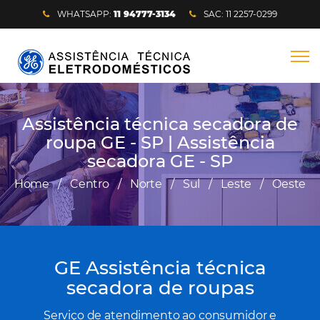
WHATSAPP:
11 94777-3134
SAC: 11 2257-0299
Assistência técnica secadora de
roupa GE - SP | Assistência
secadora GE - SP
Home
/
Centro
/
Norte
/
Sul
/
Leste
/
Oeste
GE Assistência técnica
secadora de roupas
Serviço de atendimento ao consumidor e