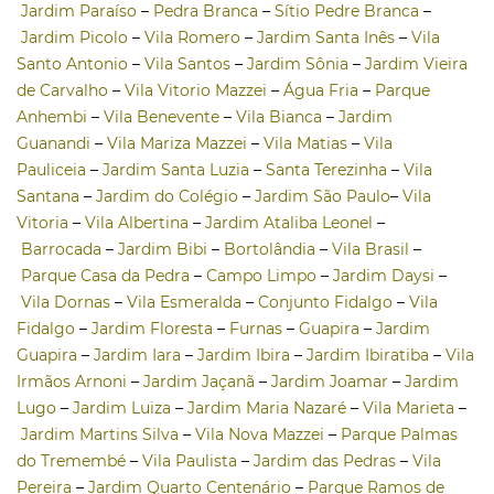
Jardim Paraíso
–
Pedra Branca
–
Sítio Pedre Branca
–
Jardim Picolo
–
Vila Romero
–
Jardim Santa Inês
–
Vila
Santo Antonio
–
Vila Santos
–
Jardim Sônia
–
Jardim Vieira
de Carvalho
–
Vila Vitorio Mazzei
–
Água Fria
–
Parque
Anhembi
–
Vila Benevente
–
Vila Bianca
–
Jardim
Guanandi
–
Vila Mariza Mazzei
–
Vila Matias
–
Vila
Pauliceia
–
Jardim Santa Luzia
–
Santa Terezinha
–
Vila
Santana
–
Jardim do Colégio
–
Jardim São Paulo
–
Vila
Vitoria
–
Vila Albertina
–
Jardim Ataliba Leonel
–
Barrocada
–
Jardim Bibi
–
Bortolândia
–
Vila Brasil
–
Parque Casa da Pedra
–
Campo Limpo
–
Jardim Daysi
–
Vila Dornas
–
Vila Esmeralda
–
Conjunto Fidalgo
–
Vila
Fidalgo
–
Jardim Floresta
–
Furnas
–
Guapira
–
Jardim
Guapira
–
Jardim Iara
–
Jardim Ibira
–
Jardim Ibiratiba
–
Vila
Irmãos Arnoni
–
Jardim Jaçanã
–
Jardim Joamar
–
Jardim
Lugo
–
Jardim Luiza
–
Jardim Maria Nazaré
–
Vila Marieta
–
Jardim Martins Silva
–
Vila Nova Mazzei
–
Parque Palmas
do Tremembé
–
Vila Paulista
–
Jardim das Pedras
–
Vila
Pereira
–
Jardim Quarto Centenário
–
Parque Ramos de