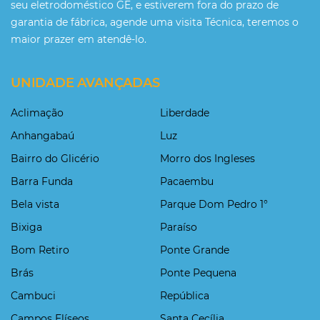
seu eletrodoméstico GE, e estiverem fora do prazo de
garantia de fábrica, agende uma visita Técnica, teremos o
maior prazer em atendê-lo.
UNIDADE AVANÇADAS
Aclimação
Liberdade
Anhangabaú
Luz
Bairro do Glicério
Morro dos Ingleses
Barra Funda
Pacaembu
Bela vista
Parque Dom Pedro 1°
Bixiga
Paraíso
Bom Retiro
Ponte Grande
Brás
Ponte Pequena
Cambuci
República
Campos Elíseos
Santa Cecília