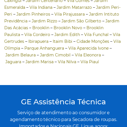
Caxingui
–
Jardim Centenário
–
Vila Gomes
–
Jardim
Esmeralda
–
Vila Indiana
–
Jardim Matarrazo
–
Jardim Peri-
Peri
–
Jardim Pinheiros
–
Vila Pirajussara
–
Jardim Intituto
Previdência
–
Jardim Rizzo
–
Jardim São Gilberto
–
Jardim
Das Acácias
–
Brooklin
–
Brooklin Novo
–
Brooklin
Paulista
–
Vila Cordeiro
–
Jardim Edith
–
Vila Funchal
–
Vila
Gertrudes
–
Ibirapuera
–
Itaim Bibi
–
Cidade Monções
–
Vila
Olímpia
–
Parque Anhanguera
–
Vila Aparecida Ivone
–
Jardim Belaura
–
Jardim Cimobil
–
Vila Eleonora
–
Jaguara
–
Jardim Marisa
–
Vila Nilva
–
Vila Piauí
GE Assistência Técnica
Serviço de atendimento ao consumidor e
agendamento técnico para Secadora de roupas.
Importados e Nacionais GE. Ligue agora: