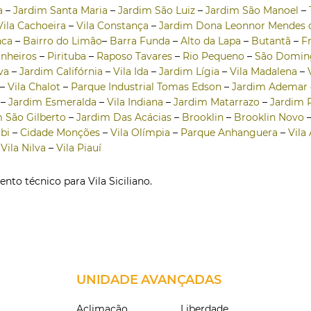
a
–
Jardim Santa Maria
–
Jardim São Luiz
–
Jardim São Manoel
–
Vila Cachoeira
–
Vila Constança
–
Jardim Dona Leonnor Mendes 
nca
–
Bairro do Limão
–
Barra Funda
–
Alto da Lapa
–
Butantã
–
F
inheiros
–
Pirituba
–
Raposo Tavares
–
Rio Pequeno
–
São Domin
va
–
Jardim Califórnia
–
Vila Ida
–
Jardim Lígia
–
Vila Madalena
–
–
Vila Chalot
–
Parque Industrial Tomas Edson
–
Jardim Ademar 
–
Jardim Esmeralda
–
Vila Indiana
–
Jardim Matarrazo
–
Jardim P
 São Gilberto
–
Jardim Das Acácias
–
Brooklin
–
Brooklin Novo
ibi
–
Cidade Monções
–
Vila Olímpia
–
Parque Anhanguera
–
Vila
–
Vila Nilva
–
Vila Piauí
o técnico para Vila Siciliano.
UNIDADE AVANÇADAS
Aclimação
Liberdade