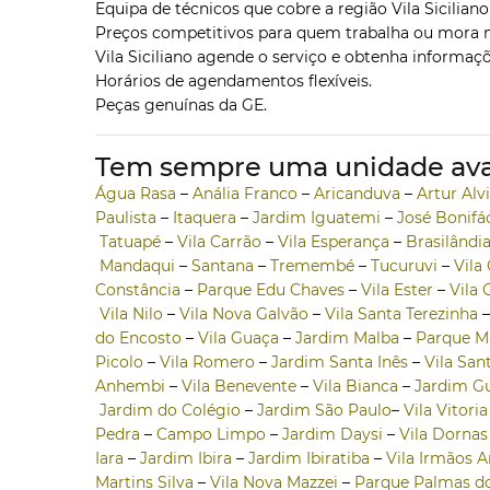
Equipa de técnicos que cobre a região Vila Sicilian
Preços competitivos para quem trabalha ou mora na 
Vila Siciliano agende o serviço e obtenha informaç
Horários de agendamentos flexíveis.
Peças genuínas da GE.
Tem sempre uma unidade ava
Água Rasa
–
Anália Franco
–
Aricanduva
–
Artur Al
Paulista
–
Itaquera
–
Jardim Iguatemi
–
José Bonifá
Tatuapé
–
Vila Carrão
–
Vila Esperança
–
Brasilândi
Mandaqui
–
Santana
–
Tremembé
–
Tucuruvi
–
Vila
Constância
–
Parque Edu Chaves
–
Vila Ester
–
Vila 
Vila Nilo
–
Vila Nova Galvão
–
Vila Santa Terezinha
do Encosto
–
Vila Guaça
–
Jardim Malba
–
Parque M
Picolo
–
Vila Romero
–
Jardim Santa Inês
–
Vila San
Anhembi
–
Vila Benevente
–
Vila Bianca
–
Jardim G
Jardim do Colégio
–
Jardim São Paulo
–
Vila Vitoria
Pedra
–
Campo Limpo
–
Jardim Daysi
–
Vila Dornas
Iara
–
Jardim Ibira
–
Jardim Ibiratiba
–
Vila Irmãos A
Martins Silva
–
Vila Nova Mazzei
–
Parque Palmas 