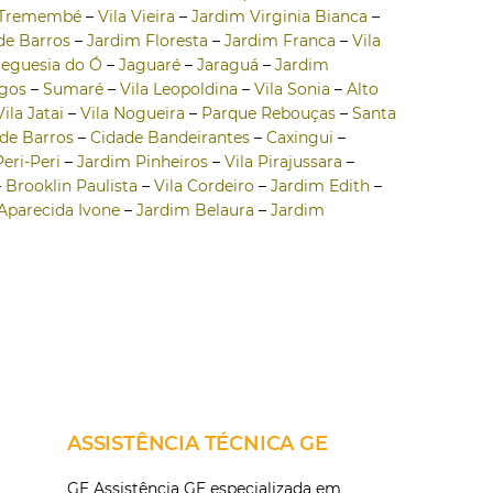
Tremembé
–
Vila Vieira
–
Jardim Virginia Bianca
–
de Barros
–
Jardim Floresta
–
Jardim Franca
–
Vila
reguesia do Ó
–
Jaguaré
–
Jaraguá
–
Jardim
gos
–
Sumaré
–
Vila Leopoldina
–
Vila Sonia
–
Alto
Vila Jatai
–
Vila Nogueira
–
Parque Rebouças
–
Santa
de Barros
–
Cidade Bandeirantes
–
Caxingui
–
eri-Peri
–
Jardim Pinheiros
–
Vila Pirajussara
–
–
Brooklin Paulista
–
Vila Cordeiro
–
Jardim Edith
–
 Aparecida Ivone
–
Jardim Belaura
–
Jardim
ASSISTÊNCIA TÉCNICA GE
GE Assistência GE especializada em