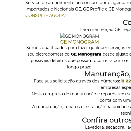
Serviço de atendimento ao consumidor e agendame
Importados e Nacionais GE, GE Profile e GE Monog
CONSULTE AGORA!
Co
Para mantenção GE, repar
GE MONOGRAM
Somos qualificados para fazer qualquer serviços e
seu eletrodoméstico
GE Monogram
desde ajuste 
possíveis defeitos que possam ocorrer a curto e
longo prazo.
Manutenção, r
Faça sua solicitação através dos números:
11 2
empresas espe
Nossa empresa de manutenção e reparos tem sem
conta com uma 
A manutenção, reparos e instalação na unidade a
tecn
Confira outro
Lavadora, secadora, lav