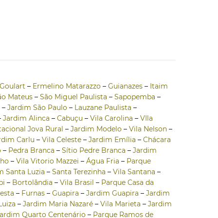
Goulart
–
Ermelino Matarazzo
–
Guianazes
–
Itaim
ão Mateus
–
São Miguel Paulista
–
Sapopemba
–
–
Jardim São Paulo
–
Lauzane Paulista
–
–
Jardim Alinca
–
Cabuçu
–
Vila Carolina
–
VIla
acional Jova Rural
–
Jardim Modelo
–
Vila Nelson
–
rdim Carlu
–
Vila Celeste
–
Jardim Emília
–
Chácara
o
–
Pedra Branca
–
Sítio Pedre Branca
–
Jardim
lho
–
Vila Vitorio Mazzei
–
Água Fria
–
Parque
m Santa Luzia
–
Santa Terezinha
–
Vila Santana
–
bi
–
Bortolândia
–
Vila Brasil
–
Parque Casa da
esta
–
Furnas
–
Guapira
–
Jardim Guapira
–
Jardim
Luiza
–
Jardim Maria Nazaré
–
Vila Marieta
–
Jardim
ardim Quarto Centenário
–
Parque Ramos de