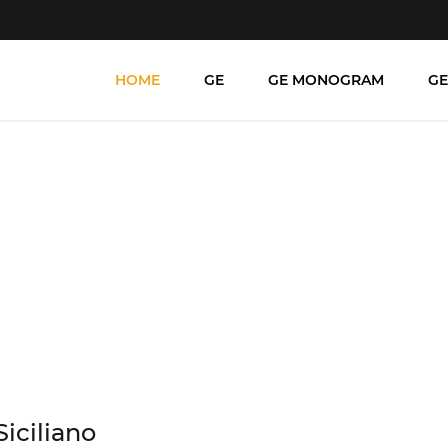
HOME
GE
GE MONOGRAM
GE
na região Vila Siciliano 
GE Monogram
Home
/
Centro
/
Norte
/
Sul
/
Leste
/
Oeste
Siciliano