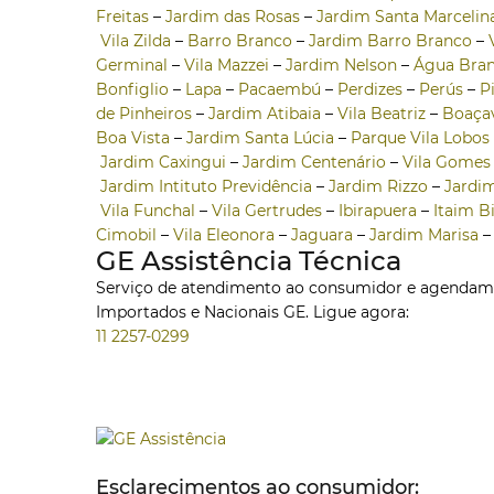
Freitas
–
Jardim das Rosas
–
Jardim Santa Marcelin
Vila Zilda
–
Barro Branco
–
Jardim Barro Branco
–
Germinal
–
Vila Mazzei
–
Jardim Nelson
–
Água Bra
Bonfiglio
–
Lapa
–
Pacaembú
–
Perdizes
–
Perús
–
P
de Pinheiros
–
Jardim Atibaia
–
Vila Beatriz
–
Boaça
Boa Vista
–
Jardim Santa Lúcia
–
Parque Vila Lobos
Jardim Caxingui
–
Jardim Centenário
–
Vila Gomes
Jardim Intituto Previdência
–
Jardim Rizzo
–
Jardim
Vila Funchal
–
Vila Gertrudes
–
Ibirapuera
–
Itaim B
Cimobil
–
Vila Eleonora
–
Jaguara
–
Jardim Marisa
GE Assistência Técnica
Serviço de atendimento ao consumidor e agendament
Importados e Nacionais GE. Ligue agora:
11 2257-0299
Esclarecimentos ao consumidor: