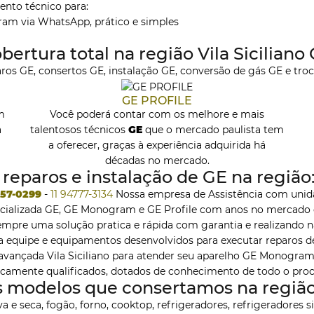
nto técnico para:
ram via WhatsApp, prático e simples
bertura total na região Vila Siciliano
os GE, consertos GE, instalação GE, conversão de gás GE e troca 
GE PROFILE
m
Você poderá contar com os melhore e mais
a
talentosos técnicos
GE
que o mercado paulista tem
a oferecer, graças à experiência adquirida há
décadas no mercado.
eparos e instalação de GE na região: 
257-0299
-
11 94777-3134
Nossa empresa de Assistência com unida
cializada GE, GE Monogram e GE Profile com anos no mercado e
pre uma solução pratica e rápida com garantia e realizando na
equipe e equipamentos desenvolvidos para executar reparos d
vançada Vila Siciliano para atender seu aparelho GE Monogram, 
icamente qualificados, dotados de conhecimento de todo o proc
s modelos que consertamos na região: 
a e seca, fogão, forno, cooktop, refrigeradores, refrigeradores s