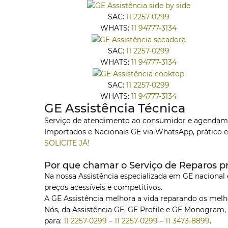
SAC:
11 2257-0299
WHATS:
11 94777-3134
SAC:
11 2257-0299
WHATS:
11 94777-3134
SAC:
11 2257-0299
WHATS:
11 94777-3134
GE Assistência Técnica
Serviço de atendimento ao consumidor e agendament
Importados e Nacionais GE via WhatsApp, prático e
SOLICITE JÁ!
Por que chamar o Serviço de Reparos pr
Na nossa Assistência especializada em GE nacional e
preços acessíveis e competitivos.
A GE Assistência melhora a vida reparando os mel
Nós, da Assistência GE, GE Profile e GE Monogram
para:
11 2257-0299
–
11 2257-0299
–
11 3473-8899
.