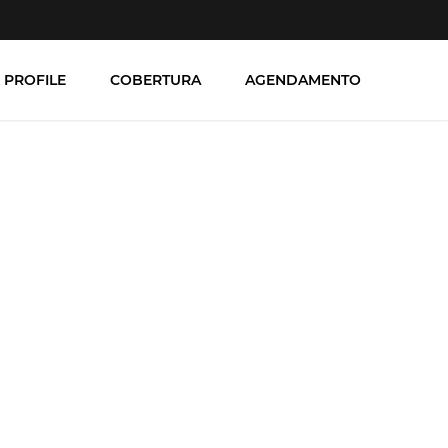
 PROFILE
COBERTURA
AGENDAMENTO
para GE, GE Profile e