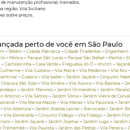
o de manutenção profissional, treinados.
região: Vila Siciliano.
ões sobre preços.
nçada perto de você em São Paulo
vim
–
Belém
–
Cidade Patriarca
–
Cidade Tiradentes
–
Engenheiro 
cio
–
Moóca
–
Parque São Lucas
–
Parque São Rafael
–
Penha
–
S
a
–
Cachoeirinha
–
Casa Verde
–
Freguesia do Ó
–
Imirim
–
Jaçanã
 Guilherme
–
Vila Gustavo
–
Vila Maria
–
Vila Medeiros
–
Vila Nivi
Germinal
–
Guapira
–
Vila Isabel
–
Jardim Jaçanã
–
Conjunto Habit
–
Chácara São João
–
Vila Amélia
–
Vila Aurora
–
Vila Basileia
–
Ja
andaqui
–
Jardim Maninos
–
Jardim Ormendina
–
Jardim Paraís
to Antonio
–
Vila Santos
–
Jardim Sônia
–
Jardim Vieira de Carva
uanandi
–
Vila Mariza Mazzei
–
Vila Matias
–
Vila Pauliceia
–
Jardi
–
Vila Albertina
–
Jardim Ataliba Leonel
–
Barrocada
–
Jardim Bi
–
Vila Esmeralda
–
Conjunto Fidalgo
–
Vila Fidalgo
–
Jardim Flor
rnoni
–
Jardim Jaçanã
–
Jardim Joamar
–
Jardim Lugo
–
Jardim 
do Tremembé
–
Vila Paulista
–
Jardim das Pedras
–
Vila Pereira
–
J