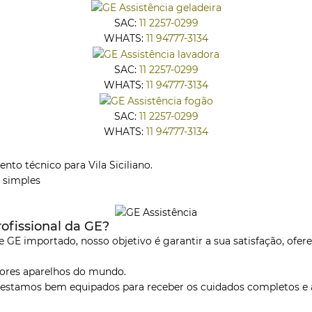
SAC:
11 2257-0299
WHATS:
11 94777-3134
SAC:
11 2257-0299
WHATS:
11 94777-3134
SAC:
11 2257-0299
WHATS:
11 94777-3134
o técnico para Vila Siciliano.
 simples
ofissional da GE?
 GE importado, nosso objetivo é garantir a sua satisfação, ofere
hores aparelhos do mundo.
, estamos bem equipados para receber os cuidados completos e