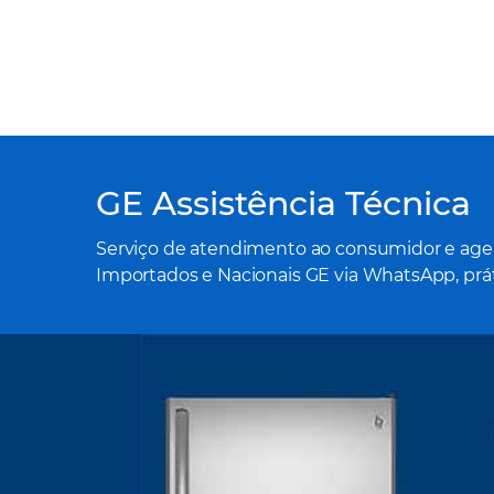
GE Assistência Técnica
Serviço de atendimento ao consumidor e agen
Importados e Nacionais GE via WhatsApp, prát