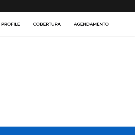
 PROFILE
COBERTURA
AGENDAMENTO
ara GE, GE Profile e