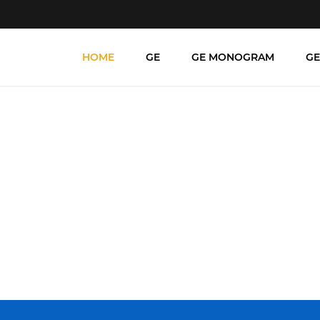
HOME
GE
GE MONOGRAM
GE
 na região Vila Amélia p
GE Monogram
Home
/
Centro
/
Norte
/
Sul
/
Leste
/
Oeste