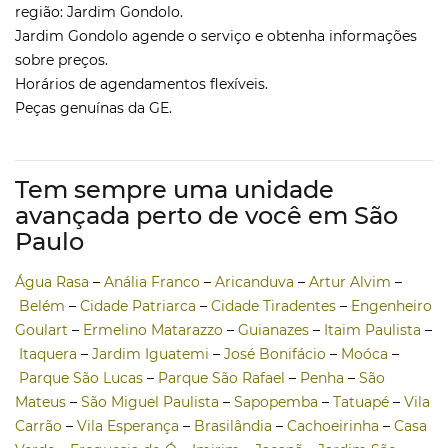
região: Jardim Gondolo.
Jardim Gondolo agende o serviço e obtenha informações
sobre preços.
Horários de agendamentos flexíveis.
Peças genuínas da GE.
Tem sempre uma unidade
avançada perto de você em São
Paulo
Água Rasa
–
Anália Franco
–
Aricanduva
–
Artur Alvim
–
Belém
–
Cidade Patriarca
–
Cidade Tiradentes
–
Engenheiro
Goulart
–
Ermelino Matarazzo
–
Guianazes
–
Itaim Paulista
–
Itaquera
–
Jardim Iguatemi
–
José Bonifácio
–
Moóca
–
Parque São Lucas
–
Parque São Rafael
–
Penha
–
São
Mateus
–
São Miguel Paulista
–
Sapopemba
–
Tatuapé
–
Vila
Carrão
–
Vila Esperança
–
Brasilândia
–
Cachoeirinha
–
Casa