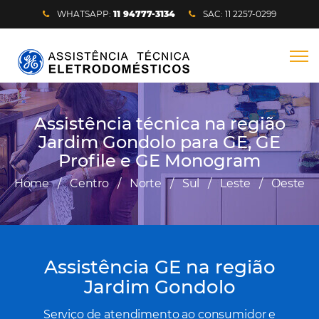
WHATSAPP:
11 94777-3134
SAC: 11 2257-0299
Assistência técnica na região
Jardim Gondolo para GE, GE
Profile e GE Monogram
Home
/
Centro
/
Norte
/
Sul
/
Leste
/
Oeste
Assistência GE na região
Jardim Gondolo
Serviço de atendimento ao consumidor e