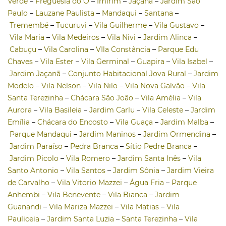
Verde
–
Freguesia do Ó
–
Imirim
–
Jaçanã
–
Jardim São
Paulo
–
Lauzane Paulista
–
Mandaqui
–
Santana
–
Tremembé
–
Tucuruvi
–
Vila Guilherme
–
Vila Gustavo
–
Vila Maria
–
Vila Medeiros
–
Vila Nivi
–
Jardim Alinca
–
Cabuçu
–
Vila Carolina
–
VIla Constância
–
Parque Edu
Chaves
–
Vila Ester
–
Vila Germinal
–
Guapira
–
Vila Isabel
–
Jardim Jaçanã
–
Conjunto Habitacional Jova Rural
–
Jardim
Modelo
–
Vila Nelson
–
Vila Nilo
–
Vila Nova Galvão
–
Vila
Santa Terezinha
–
Chácara São João
–
Vila Amélia
–
Vila
Aurora
–
Vila Basileia
–
Jardim Carlu
–
Vila Celeste
–
Jardim
Emília
–
Chácara do Encosto
–
Vila Guaça
–
Jardim Malba
–
Parque Mandaqui
–
Jardim Maninos
–
Jardim Ormendina
–
Jardim Paraíso
–
Pedra Branca
–
Sítio Pedre Branca
–
Jardim Picolo
–
Vila Romero
–
Jardim Santa Inês
–
Vila
Santo Antonio
–
Vila Santos
–
Jardim Sônia
–
Jardim Vieira
de Carvalho
–
Vila Vitorio Mazzei
–
Água Fria
–
Parque
Anhembi
–
Vila Benevente
–
Vila Bianca
–
Jardim
Guanandi
–
Vila Mariza Mazzei
–
Vila Matias
–
Vila
Pauliceia
–
Jardim Santa Luzia
–
Santa Terezinha
–
Vila