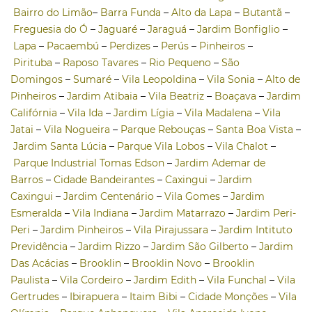
Bairro do Limão
–
Barra Funda
–
Alto da Lapa
–
Butantã
–
Freguesia do Ó
–
Jaguaré
–
Jaraguá
–
Jardim Bonfiglio
–
Lapa
–
Pacaembú
–
Perdizes
–
Perús
–
Pinheiros
–
Pirituba
–
Raposo Tavares
–
Rio Pequeno
–
São
Domingos
–
Sumaré
–
Vila Leopoldina
–
Vila Sonia
–
Alto de
Pinheiros
–
Jardim Atibaia
–
Vila Beatriz
–
Boaçava
–
Jardim
Califórnia
–
Vila Ida
–
Jardim Lígia
–
Vila Madalena
–
Vila
Jatai
–
Vila Nogueira
–
Parque Rebouças
–
Santa Boa Vista
–
Jardim Santa Lúcia
–
Parque Vila Lobos
–
Vila Chalot
–
Parque Industrial Tomas Edson
–
Jardim Ademar de
Barros
–
Cidade Bandeirantes
–
Caxingui
–
Jardim
Caxingui
–
Jardim Centenário
–
Vila Gomes
–
Jardim
Esmeralda
–
Vila Indiana
–
Jardim Matarrazo
–
Jardim Peri-
Peri
–
Jardim Pinheiros
–
Vila Pirajussara
–
Jardim Intituto
Previdência
–
Jardim Rizzo
–
Jardim São Gilberto
–
Jardim
Das Acácias
–
Brooklin
–
Brooklin Novo
–
Brooklin
Paulista
–
Vila Cordeiro
–
Jardim Edith
–
Vila Funchal
–
Vila
Gertrudes
–
Ibirapuera
–
Itaim Bibi
–
Cidade Monções
–
Vila