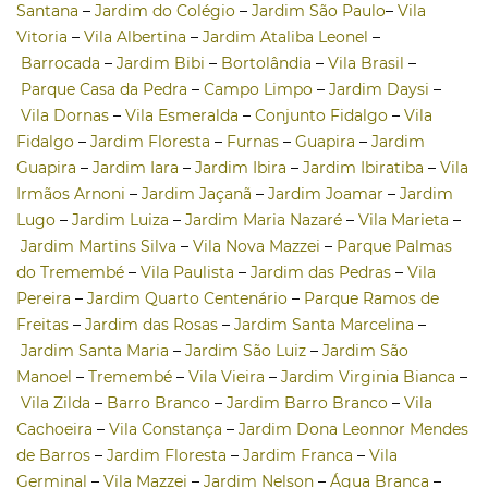
Santana
–
Jardim do Colégio
–
Jardim São Paulo
–
Vila
Vitoria
–
Vila Albertina
–
Jardim Ataliba Leonel
–
Barrocada
–
Jardim Bibi
–
Bortolândia
–
Vila Brasil
–
Parque Casa da Pedra
–
Campo Limpo
–
Jardim Daysi
–
Vila Dornas
–
Vila Esmeralda
–
Conjunto Fidalgo
–
Vila
Fidalgo
–
Jardim Floresta
–
Furnas
–
Guapira
–
Jardim
Guapira
–
Jardim Iara
–
Jardim Ibira
–
Jardim Ibiratiba
–
Vila
Irmãos Arnoni
–
Jardim Jaçanã
–
Jardim Joamar
–
Jardim
Lugo
–
Jardim Luiza
–
Jardim Maria Nazaré
–
Vila Marieta
–
Jardim Martins Silva
–
Vila Nova Mazzei
–
Parque Palmas
do Tremembé
–
Vila Paulista
–
Jardim das Pedras
–
Vila
Pereira
–
Jardim Quarto Centenário
–
Parque Ramos de
Freitas
–
Jardim das Rosas
–
Jardim Santa Marcelina
–
Jardim Santa Maria
–
Jardim São Luiz
–
Jardim São
Manoel
–
Tremembé
–
Vila Vieira
–
Jardim Virginia Bianca
–
Vila Zilda
–
Barro Branco
–
Jardim Barro Branco
–
Vila
Cachoeira
–
Vila Constança
–
Jardim Dona Leonnor Mendes
de Barros
–
Jardim Floresta
–
Jardim Franca
–
Vila
Germinal
–
Vila Mazzei
–
Jardim Nelson
–
Água Branca
–